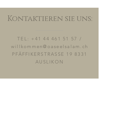
Kontaktieren sie uns:
TEL:
+41 44 461 51 57
/
willkommen@oaseelsalam.ch
PFÄFFIKERSTRASSE 19 8331
AUSLIKON