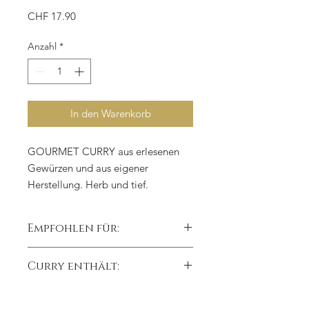
Preis
CHF 17.90
Anzahl
*
In den Warenkorb
GOURMET CURRY aus erlesenen
Gewürzen und aus eigener
Herstellung. Herb und tief.
Gesundheitlicher Aspekt: wärmt
Empfohlen für:
Organe, entzündungshemmend, gut
für Magen und Darm.
Fleisch, Getreide und Tofu.
Curry enthält:
Einheit: 60g
Rosenpaprika, Bockshornklee,
Kreuzkümmel, Koriander, Curcuma.