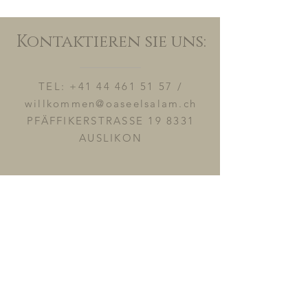
Kontaktieren sie uns:
TEL:
+41 44 461 51 57
/
willkommen@oaseelsalam.ch
PFÄFFIKERSTRASSE 19 8331
AUSLIKON